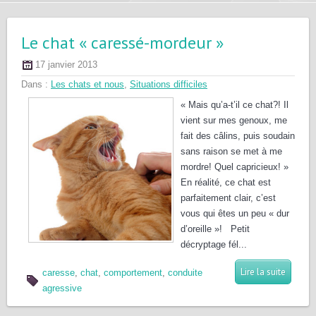
Le chat « caressé-mordeur »
17 janvier 2013
Dans :
Les chats et nous
,
Situations difficiles
« Mais qu’a-t’il ce chat?! Il
vient sur mes genoux, me
fait des câlins, puis soudain
sans raison se met à me
mordre! Quel capricieux! »
En réalité, ce chat est
parfaitement clair, c’est
vous qui êtes un peu « dur
d’oreille »! Petit
décryptage fél...
Lire la suite
caresse
,
chat
,
comportement
,
conduite
agressive