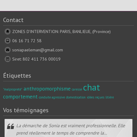
Contact
ZONES D'INTERVENTION: PARIS, BANLIEUE, (Province)
06 16 71 72 58
soniapaeleman@gmail.com
Siret: 802 411 736 00019
Étiquettes
chat
anthropomorphisme
"malpropreté"
caresse
comportement
conduite agressive
domestication
idées reçues
litière
Vos témoignages
La démarche de Sonia est vraiment professionnelle. Elle
prend réellement le temps de comprendre la...