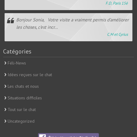
F.D, Paris 15è
Bonjour Sonia, Votre visite a vraiment permis d’améliorer
les choses, c’est incr...
C.M et Cyrius
Catégories
Féli-News
Idées reçues sur le chat
Les chats et nous
Situations difficiles
Tout sur le chat
Uncategorized