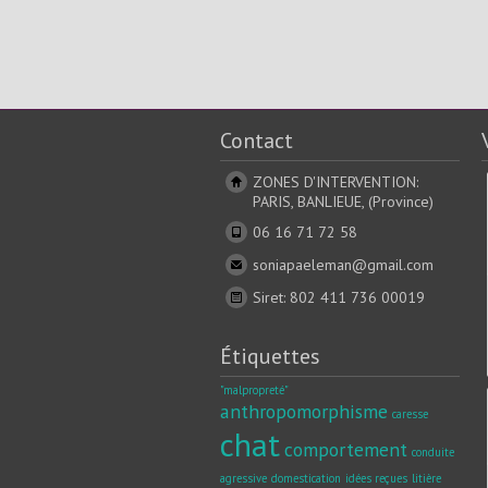
Contact
ZONES D'INTERVENTION:
PARIS, BANLIEUE, (Province)
06 16 71 72 58
soniapaeleman@gmail.com
Siret: 802 411 736 00019
Étiquettes
"malpropreté"
anthropomorphisme
caresse
chat
comportement
conduite
agressive
domestication
idées reçues
litière