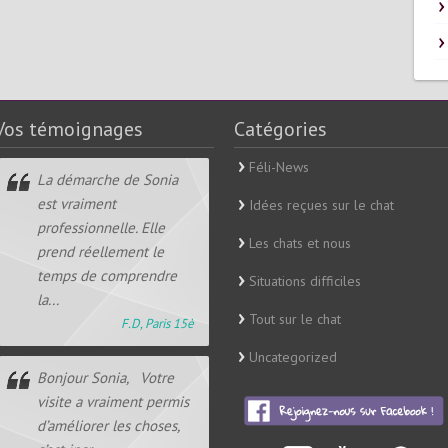
Vos témoignages
Catégories
Féli-News
La démarche de Sonia
est vraiment
Idées reçues sur le chat
professionnelle. Elle
Les chats et nous
prend réellement le
temps de comprendre
Situations difficiles
la...
Tout sur le chat
F.D, Paris 15è
Uncategorized
Bonjour Sonia, Votre
visite a vraiment permis
d’améliorer les choses,