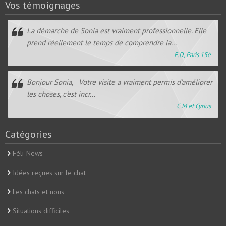
Vos témoignages
La démarche de Sonia est vraiment professionnelle. Elle
prend réellement le temps de comprendre la...
F.D, Paris 15è
Bonjour Sonia, Votre visite a vraiment permis d’améliorer
les choses, c’est incr...
C.M et Cyrius
Catégories
Féli-News
Idées reçues sur le chat
Les chats et nous
Situations difficiles