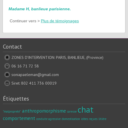
Madame H, banlieue parisienne.
Continuer vers >
Plus de témoignages
Contact
ZONES D'INTERVENTION: PARIS, BANLIEUE, (Province)
06 16 71 72 58
soniapaeleman@gmail.com
Siret: 802 411 736 00019
Étiquettes
chat
anthropomorphisme
"malpropreté"
caresse
comportement
conduite agressive
domestication
idées reçues
litière