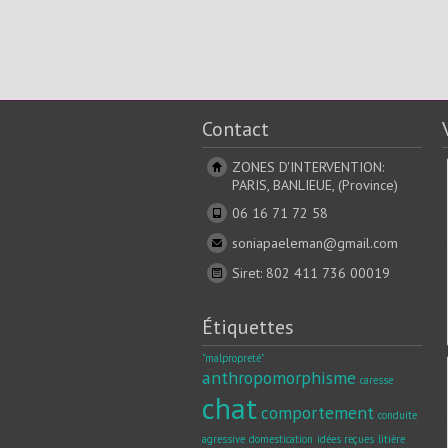
Contact
ZONES D'INTERVENTION:
PARIS, BANLIEUE, (Province)
06 16 71 72 58
soniapaeleman@gmail.com
Siret: 802 411 736 00019
Étiquettes
"malpropreté"
anthropomorphisme
caresse
chat
comportement
conduite
agressive
domestication
idées reçues
litière