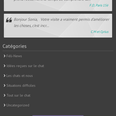
F.D, Paris 15è
Bonjour Sonia, Votre visite a vraiment permis d’améliorer
les choses, c’est incr...
C.M et Cyrius
Catégories
Féli-News
Idées reçues sur le chat
Les chats et nous
Situations difficiles
Tout sur le chat
Uncategorized