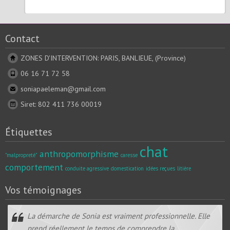
Contact
ZONES D'INTERVENTION: PARIS, BANLIEUE, (Province)
06 16 71 72 58
soniapaeleman@gmail.com
Siret: 802 411 736 00019
Étiquettes
chat
anthropomorphisme
"malpropreté"
caresse
comportement
conduite agressive
domestication
idées reçues
litière
Vos témoignages
La démarche de Sonia est vraiment professionnelle. Elle
prend réellement le temps de comprendre la...