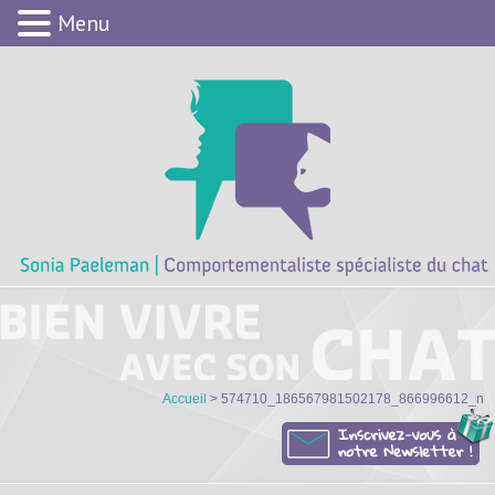
Menu
Accueil
> 574710_186567981502178_866996612_n