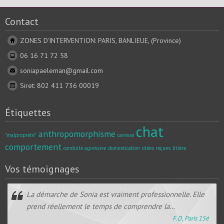
Contact
ZONES D'INTERVENTION: PARIS, BANLIEUE, (Province)
06 16 71 72 58
soniapaeleman@gmail.com
Siret: 802 411 736 00019
Étiquettes
chat
anthropomorphisme
"malpropreté"
caresse
comportement
conduite agressive
domestication
idées reçues
litière
Vos témoignages
La démarche de Sonia est vraiment professionnelle. Elle
prend réellement le temps de comprendre la...
F.D, Paris 15è