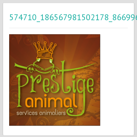
574710_186567981502178_86699