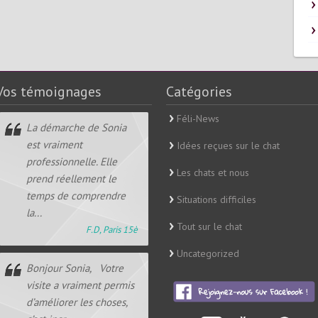
Vos témoignages
Catégories
Féli-News
La démarche de Sonia
est vraiment
Idées reçues sur le chat
professionnelle. Elle
Les chats et nous
prend réellement le
temps de comprendre
Situations difficiles
la...
Tout sur le chat
F.D, Paris 15è
Uncategorized
Bonjour Sonia, Votre
visite a vraiment permis
d’améliorer les choses,