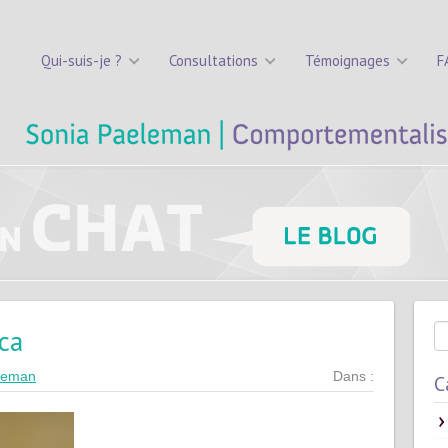
Qui-suis-je ?
Consultations
Témoignages
F
ica
leman
Dans :
C