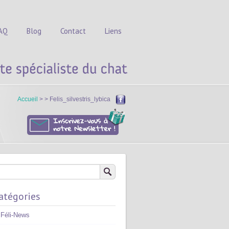
AQ
Blog
Contact
Liens
Accueil
> > Felis_silvestris_lybica
atégories
Féli-News