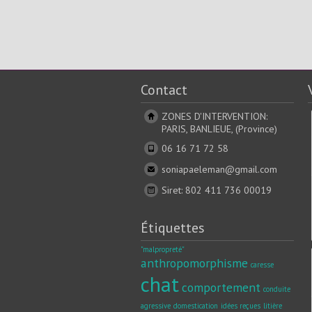
Contact
ZONES D'INTERVENTION:
PARIS, BANLIEUE, (Province)
06 16 71 72 58
soniapaeleman@gmail.com
Siret: 802 411 736 00019
Étiquettes
"malpropreté"
anthropomorphisme
caresse
chat
comportement
conduite
agressive
domestication
idées reçues
litière