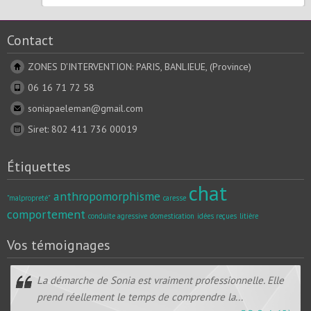
Contact
ZONES D'INTERVENTION: PARIS, BANLIEUE, (Province)
06 16 71 72 58
soniapaeleman@gmail.com
Siret: 802 411 736 00019
Étiquettes
chat
anthropomorphisme
"malpropreté"
caresse
comportement
conduite agressive
domestication
idées reçues
litière
Vos témoignages
La démarche de Sonia est vraiment professionnelle. Elle
prend réellement le temps de comprendre la...