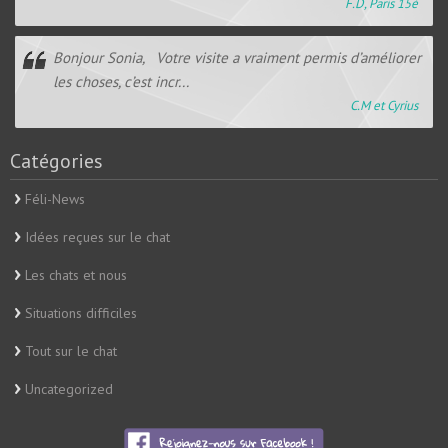
F.D, Paris 15è
Bonjour Sonia, Votre visite a vraiment permis d’améliorer
les choses, c’est incr...
C.M et Cyrius
Catégories
Féli-News
Idées reçues sur le chat
Les chats et nous
Situations difficiles
Tout sur le chat
Uncategorized