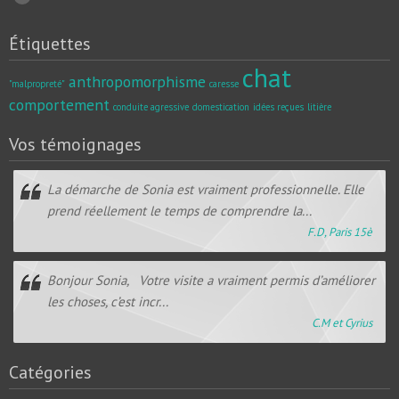
Étiquettes
chat
anthropomorphisme
"malpropreté"
caresse
comportement
conduite agressive
domestication
idées reçues
litière
Vos témoignages
La démarche de Sonia est vraiment professionnelle. Elle
prend réellement le temps de comprendre la...
F.D, Paris 15è
Bonjour Sonia, Votre visite a vraiment permis d’améliorer
les choses, c’est incr...
C.M et Cyrius
Catégories