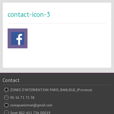
contact-icon-3
Contact
ZONES D'INTERVENTION: PARIS, BANLIEUE, (Province)
06 16 71 72 58
soniapaeleman@gmail.com
Siret: 802 411 736 00019