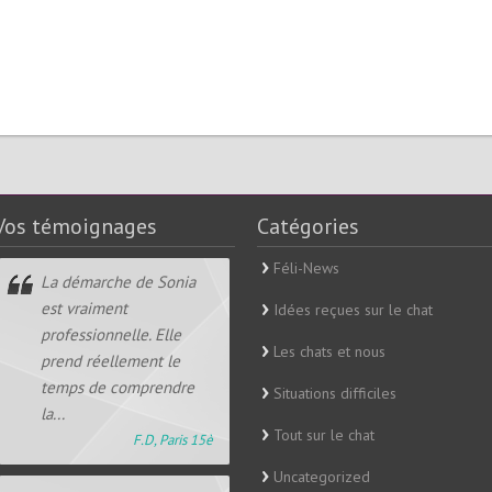
Vos témoignages
Catégories
Féli-News
La démarche de Sonia
est vraiment
Idées reçues sur le chat
professionnelle. Elle
Les chats et nous
prend réellement le
temps de comprendre
Situations difficiles
la...
Tout sur le chat
F.D, Paris 15è
Uncategorized