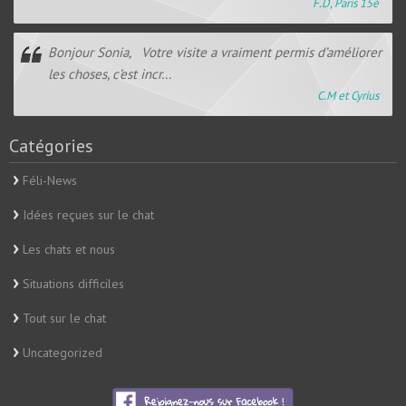
F.D, Paris 15è
Bonjour Sonia, Votre visite a vraiment permis d’améliorer
les choses, c’est incr...
C.M et Cyrius
Catégories
Féli-News
Idées reçues sur le chat
Les chats et nous
Situations difficiles
Tout sur le chat
Uncategorized