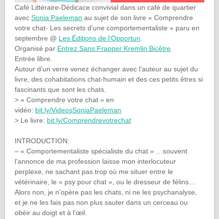
Café Littéraire-Dédicace convivial dans un café de quartier
avec
Sonia Paeleman
au sujet de son livre « Comprendre
votre chat- Les secrets d’une comportementaliste » paru en
septembre @
Les Éditions de l’Opportun
.
Organisé par
Entrez Sans Frapper Kremlin Bicêtre
.
Entrée libre.
Autour d’un verre venez échanger avec l’auteur au sujet du
livre, des cohabitations chat-humain et des ces petits êtres si
fascinants que sont les chats.
> « Comprendre votre chat » en
vidéo:
bit.ly/VideosSoniaPaeleman
> Le livre:
bit.ly/Comprendrevotrechat
INTRODUCTION:
– « Comportementaliste spécialiste du chat » …souvent
l’annonce de ma profession laisse mon interlocuteur
perplexe, ne sachant pas trop où me situer entre le
vétérinaire, le « psy pour chat », ou le dresseur de félins…
Alors non, je n’opère pas les chats, ni ne les psychanalyse,
et je ne les fais pas non plus sauter dans un cerceau ou
obéir au doigt et à l’œil.