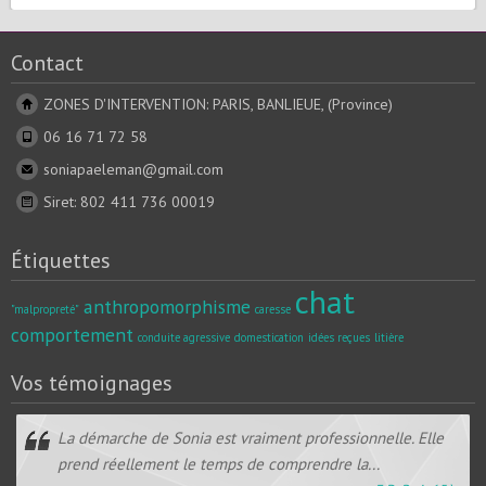
Contact
ZONES D'INTERVENTION: PARIS, BANLIEUE, (Province)
06 16 71 72 58
soniapaeleman@gmail.com
Siret: 802 411 736 00019
Étiquettes
chat
anthropomorphisme
"malpropreté"
caresse
comportement
conduite agressive
domestication
idées reçues
litière
Vos témoignages
La démarche de Sonia est vraiment professionnelle. Elle
prend réellement le temps de comprendre la...