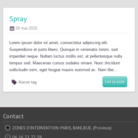
Spray
28 mai 2015
Lorem ipsum dolor sit amet, consectetur adipiscing elit.
Suspendisse et justo libero. Quisque in venenatis lorem, sed
imperdiet neque. Nullam luctus mollis est, at pellentesque nulla
tempus sed. Maecenas cursus sodales ornare. Nunc tincidunt
sollicitudin sem, eget feugiat mauris euismod ac. Nam libe...
Lire la suite
Aucun tag
Contact
ZONES D'INTERVENTION: PARIS, BANLIEUE, (Province)
06 16 71 72 58