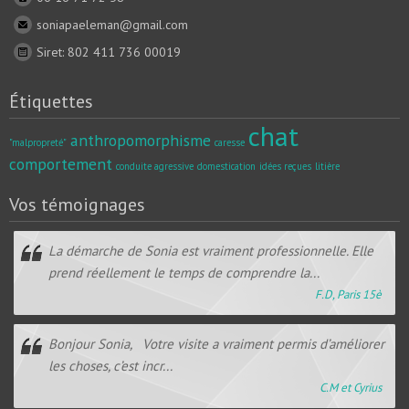
soniapaeleman@gmail.com
Siret: 802 411 736 00019
Étiquettes
chat
anthropomorphisme
"malpropreté"
caresse
comportement
conduite agressive
domestication
idées reçues
litière
Vos témoignages
La démarche de Sonia est vraiment professionnelle. Elle
prend réellement le temps de comprendre la...
F.D, Paris 15è
Bonjour Sonia, Votre visite a vraiment permis d’améliorer
les choses, c’est incr...
C.M et Cyrius