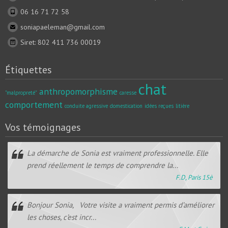
06 16 71 72 58
soniapaeleman@gmail.com
Siret: 802 411 736 00019
Étiquettes
chat
anthropomorphisme
"malpropreté"
caresse
comportement
conduite agressive
domestication
idées reçues
litière
Vos témoignages
La démarche de Sonia est vraiment professionnelle. Elle
prend réellement le temps de comprendre la...
F.D, Paris 15è
Bonjour Sonia, Votre visite a vraiment permis d’améliorer
les choses, c’est incr...